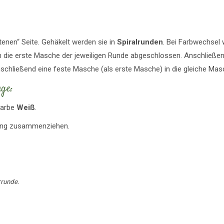
tenen“ Seite. Gehäkelt werden sie in
Spiralrunden
. Bei Farbwechsel 
n die erste Masche der jeweiligen Runde abgeschlossen. Anschließen
chließend eine feste Masche (als erste Masche) in die gleiche Mas
ge:
Farbe
Weiß
.
ring zusammenziehen.
rrunde.