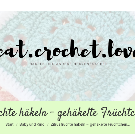
chte häkeln – gehäkelte Früchtc
Sie befinden sich hier:
Start
Baby und Kind
Zitrusfrüchte häkeln – gehäkelte Früchtchen…