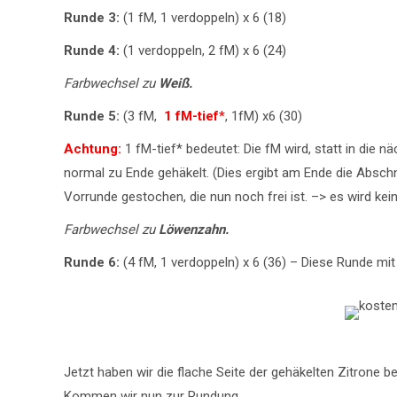
Runde 3:
(1 fM, 1 verdoppeln) x 6 (18)
Runde 4:
(1 verdoppeln, 2 fM) x 6 (24)
Farbwechsel zu
Weiß.
Runde 5:
(3 fM,
1 fM-tief*
, 1fM) x6 (30)
Achtung:
1 fM-tief* bedeutet: Die fM wird, statt in die
normal zu Ende gehäkelt. (Dies ergibt am Ende die Abschn
Vorrunde gestochen, die nun noch frei ist. –> es wird k
Farbwechsel zu
Löwenzahn.
Runde 6:
(4 fM, 1 verdoppeln) x 6 (36) – Diese Runde mi
Jetzt haben wir die flache Seite der gehäkelten Zitrone b
Kommen wir nun zur Rundung.