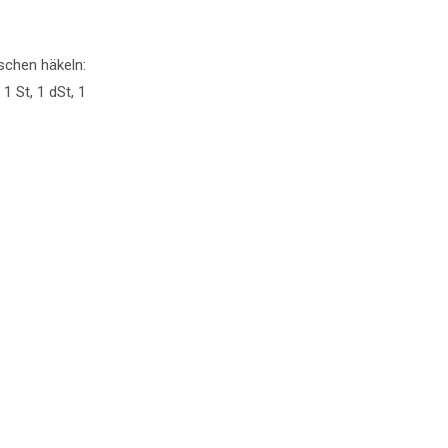
schen häkeln:
1 St, 1 dSt, 1