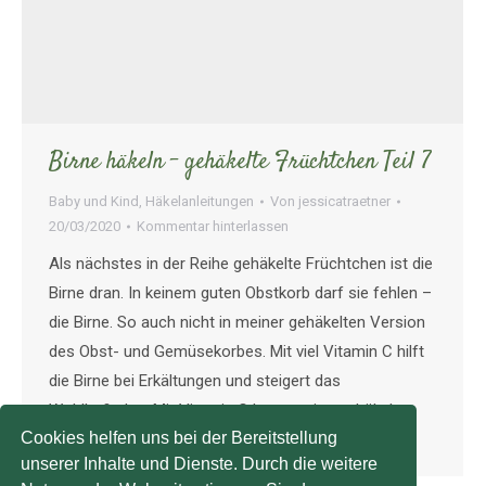
Birne häkeln – gehäkelte Früchtchen Teil 7
Baby und Kind
,
Häkelanleitungen
Von
jessicatraetner
20/03/2020
Kommentar hinterlassen
Als nächstes in der Reihe gehäkelte Früchtchen ist die
Birne dran. In keinem guten Obstkorb darf sie fehlen –
die Birne. So auch nicht in meiner gehäkelten Version
des Obst- und Gemüsekorbes. Mit viel Vitamin C hilft
die Birne bei Erkältungen und steigert das
Wohlbefinden. Mit Vitamin C kann meine gehäkelte
Cookies helfen uns bei der Bereitstellung
Version leider nicht punkten,…
unserer Inhalte und Dienste. Durch die weitere