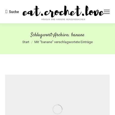
Suche
Search:
Schlagwort-Archive:
banane
Sie befinden sich hier:
Start
Mit "banane" verschlagwortete Einträge