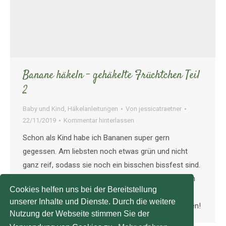
Banane häkeln – gehäkelte Früchtchen Teil
2
Baby und Kind
,
Häkelanleitungen
Von
jessicatraetner
22/11/2019
Kommentar hinterlassen
Schon als Kind habe ich Bananen super gern
gegessen. Am liebsten noch etwas grün und nicht
ganz reif, sodass sie noch ein bisschen bissfest sind.
Kein Wunder, dass jetzt auch eine gehäkelte Version
Cookies helfen uns bei der Bereitstellung
von ihnen entstehen musste. Dazu kommt – man
unserer Inhalte und Dienste. Durch die weitere
kann sie wie eine echte Banane ganz einfach schälen!
Nutzung der Webseite stimmen Sie der